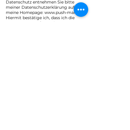
Datenschutz entnehmen Sie bitte
meiner Datenschutzerklärung auf
meine Homepage:
www.push-man.de
Hiermit bestätige ich, dass ich die
vorgenannten Informationen zum
Datenschutz nach Art. 13 DSGVO
gelesen habe. Ich bin damit
einverstanden, dass meine
personenbezogenen Daten zu den
genannten Zwecken verwendet
werden dürfen. Zum gegenwärtigen
Zeitpunkt werden E-Mail-Nachrichten
und Anlagen nicht verschlüsselt
übertragen. Dies birgt die Gefahr, dass
Dritte bei der Übersendung von E-Mail-
Nachrichten diese unberechtigt
mitlesen, diese verändern oder deren
Übermittlung unterbinden können.
Eine verschlüsselte end-zu-end-
Übermittlung von E-Mail-Nachrichten
zwischen uns und Ihnen kann somit
nicht erfolgen. Es steht Ihnen daher
frei, unter den geschilderten Gefahren
dennoch einer E-MailÜbersendung -
jederzeit gegenüber den oben