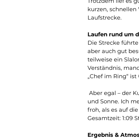
Trotzdem lief es 
kurzen, schnellen 
Laufstrecke.
Laufen rund um 
Die Strecke führt
aber auch gut bes
teilweise ein Slal
Verständnis, manc
„Chef im Ring“ ist 
 Aber egal – der Kurs war gut ausgeschildert, das Wetter war optimal mit 24 Grad 
und Sonne. Ich me
froh, als es auf d
Gesamtzeit: 1:09 
Ergebnis & Atmo