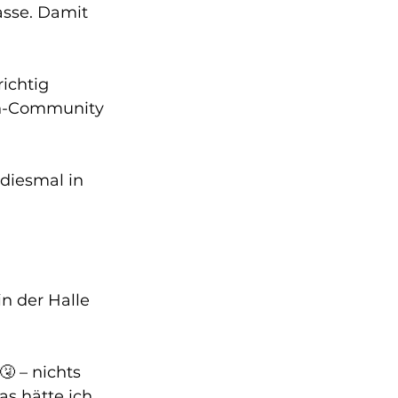
asse. Damit 
ichtig 
un-Community 
 diesmal in 
n der Halle 
 – nichts 
s hätte ich 