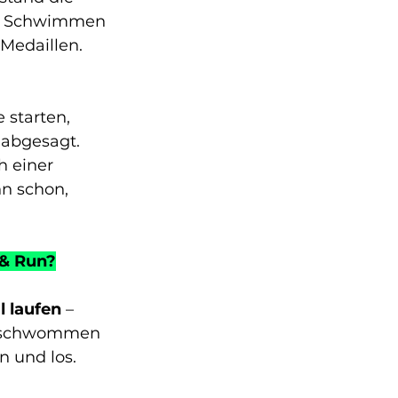
ch Schwimmen 
Medaillen. 
 starten, 
abgesagt. 
 einer 
nn schon, 
 & Run?
 laufen
 – 
Geschwommen 
n und los.