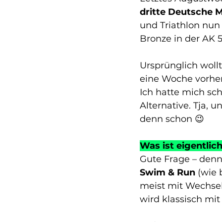
dritte Deutsche M
und Triathlon nun 
Bronze in der AK 5
Ursprünglich woll
eine Woche vorher
Ich hatte mich sc
Alternative. Tja, 
denn schon 😉
Was ist eigentli
Gute Frage – denn 
Swim & Run
 (wie 
meist mit Wechse
wird klassisch mi