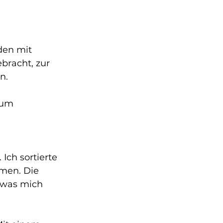
den mit 
racht, zur 
n. 
zum 
Ich sortierte 
men. Die 
 was mich 