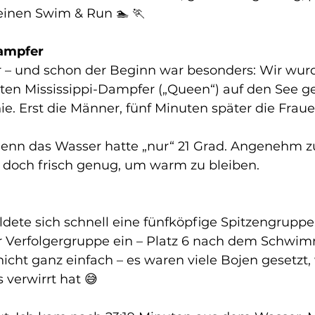
einen Swim & Run 🏊 🏃
ampfer
hr – und schon der Beginn war besonders: Wir wur
n Mississippi-Dampfer („Queen“) auf den See geb
ie. Erst die Männer, fünf Minuten später die Fraue
 denn das Wasser hatte „nur“ 21 Grad. Angenehm 
doch frisch genug, um warm zu bleiben.
dete sich schnell eine fünfköpfige Spitzengruppe. 
er Verfolgergruppe ein – Platz 6 nach dem Schwim
icht ganz einfach – es waren viele Bojen gesetzt,
 verwirrt hat 😅 