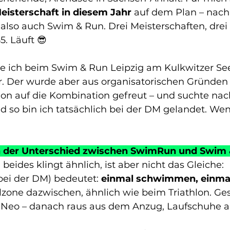
eisterschaft in diesem Jahr
 auf dem Plan – na
also auch Swim & Run. Drei Meisterschaften, drei 
5. Läuft 😎
te ich beim Swim & Run Leipzig am Kulkwitzer See
. Der wurde aber aus organisatorischen Gründen 
hon auf die Kombination gefreut – und suchte nach
und so bin ich tatsächlich bei der DM gelandet. We
ch der Unterschied zwischen SwimRun und Swim
beides klingt ähnlich, ist aber nicht das Gleiche:
bei der DM) bedeutet: 
einmal schwimmen, einmal
lzone dazwischen, ähnlich wie beim Triathlon. 
t Neo – danach raus aus dem Anzug, Laufschuhe a