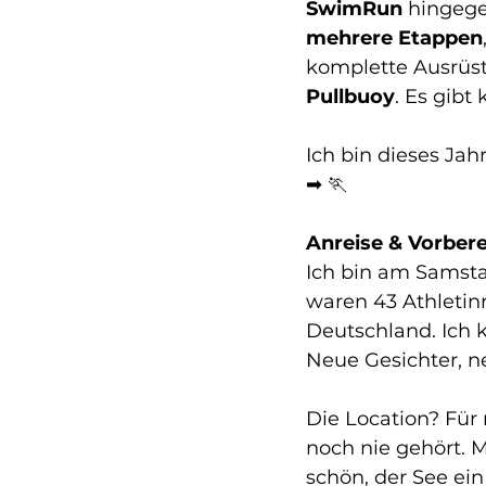
SwimRun
 hingege
mehrere Etappen
komplette Ausrüst
Pullbuoy
. Es gibt
Ich bin dieses Jah
➡ 🏃
Anreise & Vorber
Ich bin am Samstag
waren 43 Athletin
Deutschland. Ich 
Neue Gesichter, n
Die Location? Für 
noch nie gehört. M
schön, der See ei