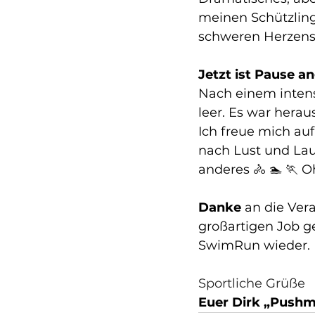
meinen Schützlinge
schweren Herzens 
Jetzt ist Pause a
Nach einem intens
leer. Es war herau
Ich freue mich auf
nach Lust und Lau
anderes 🚴 🏊 🏃 
Danke
 an die Ver
großartigen Job g
SwimRun wieder.
Sportliche Grüße
Euer Dirk „Push