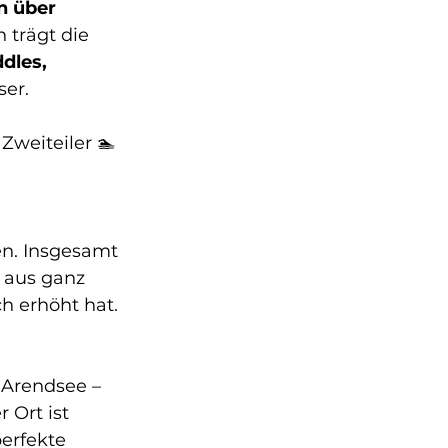
 über 
 trägt die 
dles, 
ser.
Zweiteiler 🏊 
en. Insgesamt 
 aus ganz 
h erhöht hat. 
 Arendsee – 
 Ort ist 
erfekte 