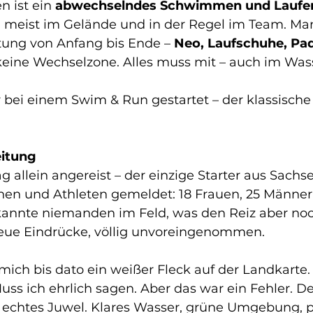
n ist ein 
abwechselndes Schwimmen und Laufen
, meist im Gelände und in der Regel im Team. Man
ung von Anfang bis Ende – 
Neo, Laufschuhe, Pad
 keine Wechselzone. Alles muss mit – auch im Was
r bei einem Swim & Run gestartet – der klassische 
eitung
 allein angereist – der einzige Starter aus Sachs
nen und Athleten gemeldet: 18 Frauen, 25 Männer
kannte niemanden im Feld, was den Reiz aber noc
eue Eindrücke, völlig unvoreingenommen.
mich bis dato ein weißer Fleck auf der Landkarte.
uss ich ehrlich sagen. Aber das war ein Fehler. Der
n echtes Juwel. Klares Wasser, grüne Umgebung, p