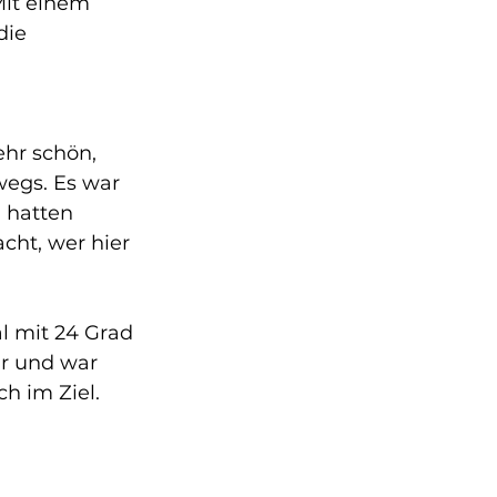
Mit einem 
die 
hr schön, 
wegs. Es war 
 hatten 
ht, wer hier 
r und war 
h im Ziel. 