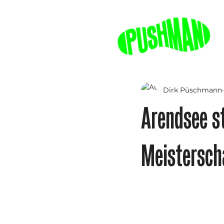
Dirk Püschmann
Arendsee st
Meistersc