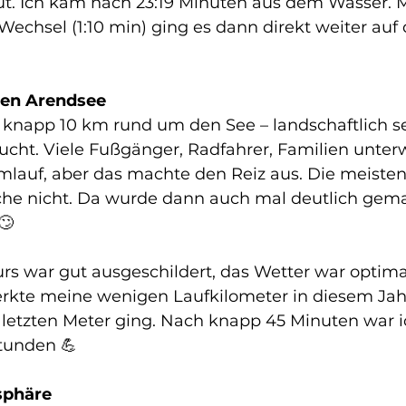
gut. Ich kam nach 23:19 Minuten aus dem Wasser. 
Wechsel (1:10 min) ging es dann direkt weiter auf 
den Arendsee
e knapp 10 km rund um den See – landschaftlich se
ucht. Viele Fußgänger, Radfahrer, Familien unter
omlauf, aber das machte den Reiz aus. Die meisten
he nicht. Da wurde dann auch mal deutlich gemac
🙄
rkte meine wenigen Laufkilometer in diesem Jah
ie letzten Meter ging. Nach knapp 45 Minuten war ic
Stunden 💪
sphäre