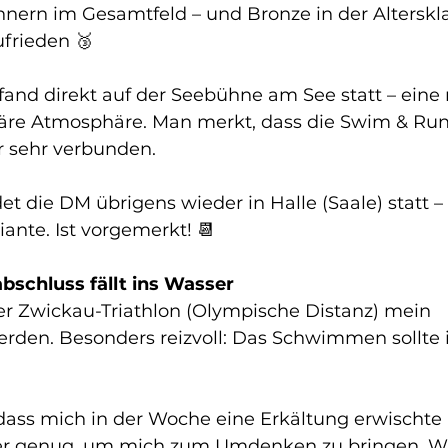
nnern im Gesamtfeld – und Bronze in der Alterskl
ufrieden 🥉
and direkt auf der Seebühne am See statt – eine r
liäre Atmosphäre. Man merkt, dass die Swim & R
er sehr verbunden.
et die DM übrigens wieder in Halle (Saale) statt –
iante. Ist vorgemerkt! 📆
bschluss fällt ins Wasser
der Zwickau-Triathlon (Olympische Distanz) mein 
rden. Besonders reizvoll: Das Schwimmen sollte i
ass mich in der Woche eine Erkältung erwischte 
er genug, um mich zum Umdenken zu bringen. Wa