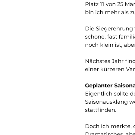
Platz 11 von 25 Mä
bin ich mehr als z
Die Siegerehrung f
schöne, fast fami
noch klein ist, ab
Nächstes Jahr find
einer kürzeren Var
Geplanter Saisona
Eigentlich sollte 
Saisonausklang we
stattfinden.
Doch ich merkte, d
Dramatisches, ab