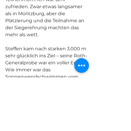
zufrieden. Zwar etwas langsamer 
als in Moritzburg, aber die 
Platzierung und die Teilnahme an 
der Siegerehrung machten das 
mehr als wett.
Steffen kam nach starken 3.000 m 
sehr glücklich ins Ziel – seine Roth-
Generalprobe war ein voller Erfolg. 
Wie immer war das 
Sonnenwendschwimmen vom 
Leipziger Triathlon-Verein 
hervorragend organisiert. Ein 
kleiner Wunsch für die Zukunft: 
vielleicht die Startwellen etwas 
zeitlich entzerren.
Ich komme auf jeden Fall wieder – 