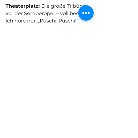
Theaterplatz: 
Die große Tribüne 
vor der Semperoper – voll besetzt. 
Ich höre nur: „Püschi, Püschi!“ – 
Gänsehaut pur. Im Ziel wartete 
meine Ulli, die Enkel, meine 
Brüder, Freunde. Emotion pur. ❤
Endzeit: 
1:11:11 h Und jetzt weiß ich 
auch, wofür die 10 Sekunden 
Strafe gut waren – für diese 
herrlich runde Zielzeit. 😄 👌
Fazit: 
Zwei große Meisterschaften 
in der Heimat – Schwimmen und 
Triathlon – zwei Wochenenden 
voller Emotion, Energie, Familie 
und Leidenschaft. Ich bin dankbar. 
Für meinen Körper. Für mein 